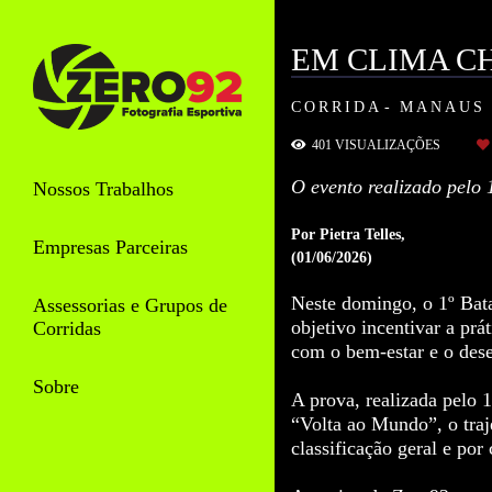
EM CLIMA CH
CORRIDA
MANAUS 
401
VISUALIZAÇÕES
O evento realizado pelo 
Nossos Trabalhos
Por Pietra Telles,
Empresas Parceiras
(01/06/2026)
Neste domingo, o 1º Bata
Assessorias e Grupos de
objetivo incentivar a prá
Corridas
com o bem-estar e o des
Sobre
A prova, realizada pelo
“Volta ao Mundo”, o traj
classificação geral e po