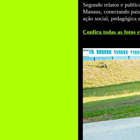
Segundo relatos e publica
Manaus, conectando pais,
ação social, pedagógica 
Confira todas as fotos 