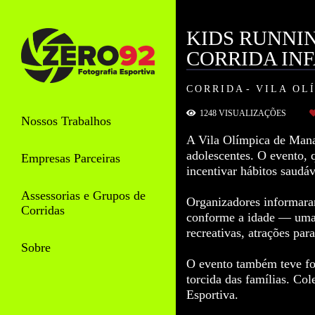
KIDS RUNNIN
CORRIDA IN
CORRIDA
VILA OL
1248
VISUALIZAÇÕES
Nossos Trabalhos
A Vila Olímpica de Manau
adolescentes. O evento, 
Empresas Parceiras
incentivar hábitos saudáv
Assessorias e Grupos de
Organizadores informaram
Corridas
conforme a idade — uma f
recreativas, atrações par
Sobre
O evento também teve for
torcida das famílias. Co
Esportiva.